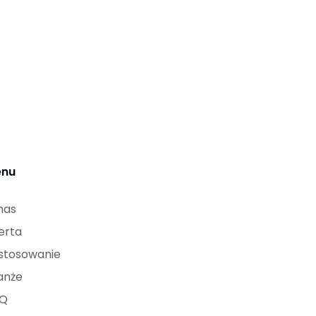
nu
nas
erta
stosowanie
anże
Q