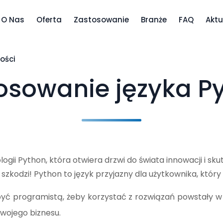
O Nas
Oferta
Zastosowanie
Branże
FAQ
Aktu
ości
osowanie języka P
gii Python, która otwiera drzwi do świata innowacji i sku
zkodzi! Python to język przyjazny dla użytkownika, który
 być programistą, żeby korzystać z rozwiązań powstały 
Twojego biznesu.