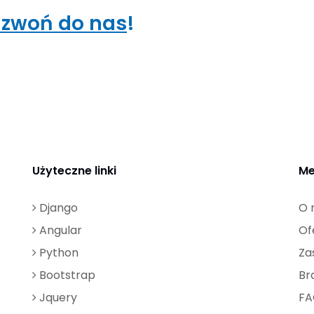
zwoń do nas
!
Użyteczne linki
Me
Django
O 
Angular
Of
Python
Za
Bootstrap
Br
Jquery
FA