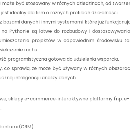
 i może być stosowany w różnych dziedzinach, od tworze
 jest idealny dla firm o różnych profilach działalności.
z bazami danych i innymi systemami, które już funkcjonują
 na Pythonie są łatwe do rozbudowy i dostosowywania
 Umieszczenie projektów w odpowiednim środowisku t
wiekszenie ruchu
ność programistyczna gotowa do udzielenia wsparcia.
y, co sprawia, że może być używany w różnych obszara
znej inteligencji i analizy danych.
owe, sklepy e-commerce, interaktywne platformy (np. e
,
klientami (CRM)