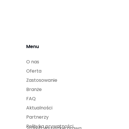
Menu
O nas
Oferta
Zastosowanie
Branże
FAQ
Aktualności
Partnerzy
Polityka prywatności
2026 © Wszystkie prawa