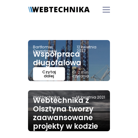
Bartłomiej
12 kwietnia
Opajdowski
2023
Współpraca
długofalowa
Czytaj
2 min
dalej
czytania
Webtechnika
14 kwietnia 2021
Webtechnika z
Olsztyna tworzy
zaawansowane
projekty w kodzie
Python. „Stawiamy